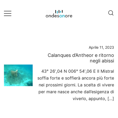
Vai
al
contenuto
Musica da mare
Onde Sonore
Aprile 11, 2023
Calanques d’Antheor e ritorno
negli abissi
43° 26′,04 N 006° 54′,06 E Il Mistral
soffia forte e soffierà ancora più forte
nei prossimi giorni. La scelta di vivere
per mare nasce anche dall’esigenza di
viverlo, appunto, […]