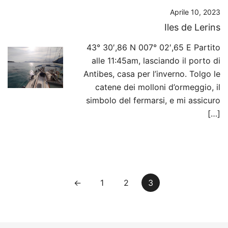
Aprile 10, 2023
Iles de Lerins
43° 30′,86 N 007° 02′,65 E Partito
alle 11:45am, lasciando il porto di
Antibes, casa per l’inverno. Tolgo le
catene dei molloni d’ormeggio, il
simbolo del fermarsi, e mi assicuro
[…]
Paginazione
←
1
2
3
degli
articoli